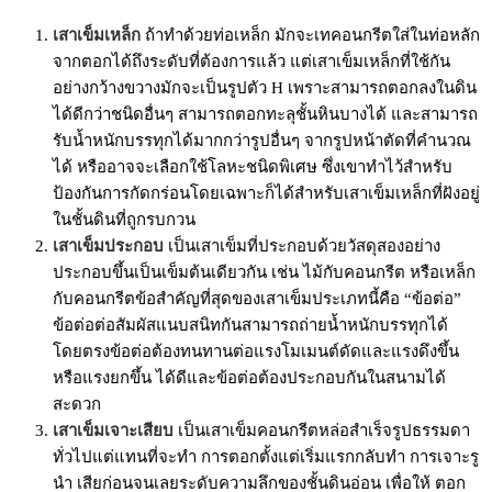
เสาเข็มเหล็ก
ถ้าทำด้วยท่อเหล็ก มักจะเทคอนกรีตใส่ในท่อหลัก
จากตอกได้ถึงระดับที่ต้องการแล้ว แต่เสาเข็มเหล็กที่ใช้กัน
อย่างกว้างขวางมักจะเป็นรูปตัว H เพราะสามารถตอกลงในดิน
ได้ดีกว่าชนิดอื่นๆ สามารถตอกทะลุชั้นหินบางได้ และสามารถ
รับนํ้าหนักบรรทุกได้มากกว่ารูปอื่นๆ จากรูปหน้าตัดที่คำนวณ
ได้ หรืออาจจะเลือกใช้โลหะชนิดพิเศษ ซึ่งเขาทำไว้สำหรับ
ป้องกันการกัดกร่อนโดยเฉพาะก็ได้สำหรับเสาเข็มเหล็กที่ฝังอยู่
ในชั้นดินที่ถูกรบกวน
เสาเข็มประกอบ
เป็นเสาเข็มที่ประกอบด้วยวัสดุสองอย่าง
ประกอบขึ้นเป็นเข็มต้นเดียวกัน เช่น ไม้กับคอนกรีต หรือเหล็ก
กับคอนกรีตข้อสำคัญที่สุดของเสาเข็มประเภทนี้คือ “ข้อต่อ”
ข้อต่อต่อสัมผัสแนบสนิทกันสามารถถ่ายนํ้าหนักบรรทุกได้
โดยตรงข้อต่อต้องทนทานต่อแรงโมเมนต์ดัดและแรงดึงขึ้น
หรือแรงยกขึ้น ได้ดีและข้อต่อต้องประกอบกันในสนามได้
สะดวก
เสาเข็มเจาะเสียบ
เป็นเสาเข็มคอนกรีตหล่อสำเร็จรูปธรรมดา
ทั่วไปแต่แทนที่จะทำ การตอกตั้งแต่เริ่มแรกกลับทำ การเจาะรู
นำ เสียก่อนจนเลยระดับความลึกของชั้นดินอ่อน เพื่อให้ ตอก