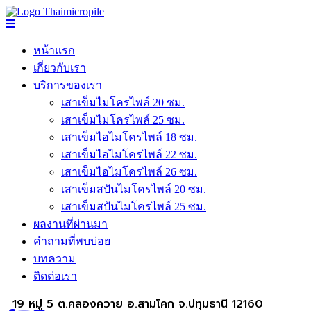
หน้าแรก
เกี่ยวกับเรา
บริการของเรา
เสาเข็มไมโครไพล์ 20 ซม.
เสาเข็มไมโครไพล์ 25 ซม.
เสาเข็มไอไมโครไพล์ 18 ซม.
เสาเข็มไอไมโครไพล์ 22 ซม.
เสาเข็มไอไมโครไพล์ 26 ซม.
เสาเข็มสปันไมโครไพล์ 20 ซม.
เสาเข็มสปันไมโครไพล์ 25 ซม.
ผลงานที่ผ่านมา
คำถามที่พบบ่อย
บทความ
ติดต่อเรา
19 หมู่ 5 ต.คลองควาย อ.สามโคก จ.ปทุมธานี 12160