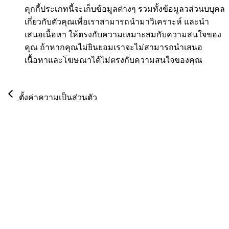
คุกกี้ประเภทนี้จะเก็บข้อมูลต่างๆ รวมทั้งข้อมูลวส่วนบบุคล
เกี่ยวกับตัวคุณเพื่อเราสามารถนำมาวิเคราะห์ และนำ
เสนอเนื้อหา ให้ตรงกับความเหมาะสมกับความสนใจของ
คุณ ถ้าหากคุณไม่ยินยอมเราจะไม่สามารถนำเสนอ
เนื้อหาและโฆษณาได้ไม่ตรงกับความสนใจของคุณ
บันทึกการตั้งค่า
ตั้งค่าความเป็นส่วนตัว