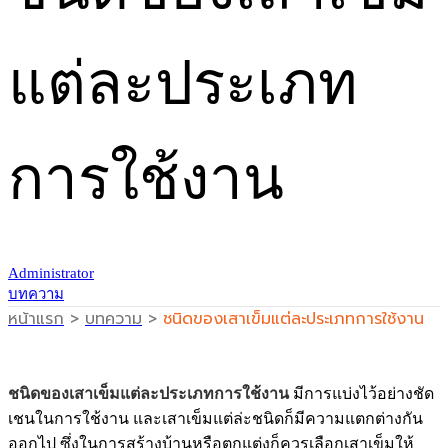
แต่ละประเภท
การใช้งาน
Administrator
บทความ
หน้าแรก
>
บทความ
>
ชนิดของเสาเข็มแต่ละประเภทการใช้งาน
ชนิดของเสาเข็มแต่ละประเภทการใช้งาน
มีการแบ่งไว้อย่างชัด
เชนในการใช้งาน และเสาเข็มแต่ล่ะชนิดก็มีความแตกต่างกัน
ออกไป ซึ่งในการสร้างบ้านหรือตกแต่งก็ควรเลือกเสาเข็มให้