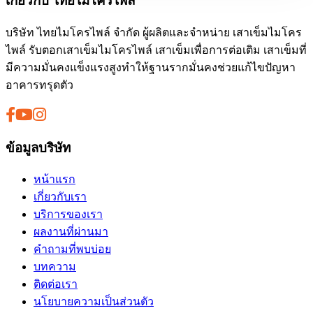
เกี่ยวกับ ไทยไมโครไพล์
บริษัท ไทยไมโครไพล์ จำกัด ผู้ผลิตและจำหน่าย เสาเข็มไมโคร
ไพล์ รับตอกเสาเข็มไมโครไพล์ เสาเข็มเพื่อการต่อเติม เสาเข็มที่
มีความมั่นคงแข็งแรงสูงทำให้ฐานรากมั่นคงช่วยแก้ไขปัญหา
อาคารทรุดตัว
ข้อมูลบริษัท
หน้าแรก
เกี่ยวกับเรา
บริการของเรา
ผลงานที่ผ่านมา
คำถามที่พบบ่อย
บทความ
ติดต่อเรา
นโยบายความเป็นส่วนตัว