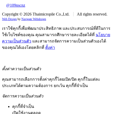
@109nscnz
Copyright ©
2026
Thaimicropile Co.,Ltd.
All rights reserved.
Web Design
by
Navigate Webdesign
เราใช้คุกกี้เพื่อพัฒนาประสิทธิภาพ และประสบการณ์ที่ดีในการ
ใช้เว็บไซต์ของคุณ คุณสามารถศึกษารายละเอียดได้ที่
นโยบาย
ความเป็นส่วนตัว
และสามารถจัดการความเป็นส่วนตัวเองได้
ของคุณได้เองโดยคลิกที่
ตั้งค่า
ตั้งค่า
ยอมรับ
ตั้งค่าความเป็นส่วนตัว
คุณสามารถเลือกการตั้งค่าคุกกี้โดยเปิด/ปิด คุกกี้ในแต่ละ
ประเภทได้ตามความต้องการ ยกเว้น คุกกี้ที่จำเป็น
จัดการความเป็นส่วนตัว
คุกกี้ที่จำเป็น
เปิดใช้งานตลอด