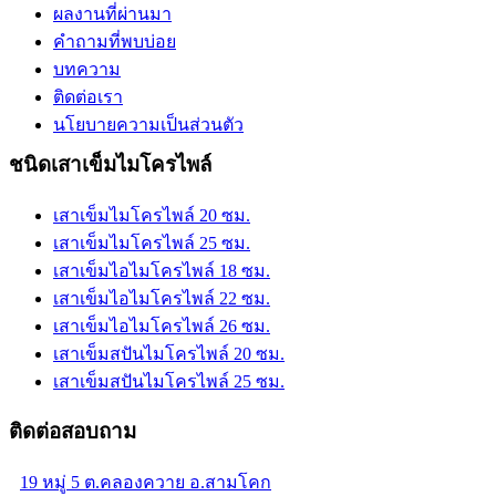
ผลงานที่ผ่านมา
คำถามที่พบบ่อย
บทความ
ติดต่อเรา
นโยบายความเป็นส่วนตัว
ชนิดเสาเข็มไมโครไพล์
เสาเข็มไมโครไพล์ 20 ซม.
เสาเข็มไมโครไพล์ 25 ซม.
เสาเข็มไอไมโครไพล์ 18 ซม.
เสาเข็มไอไมโครไพล์ 22 ซม.
เสาเข็มไอไมโครไพล์ 26 ซม.
เสาเข็มสปันไมโครไพล์ 20 ซม.
เสาเข็มสปันไมโครไพล์ 25 ซม.
ติดต่อสอบถาม
19 หมู่ 5 ต.คลองควาย อ.สามโคก