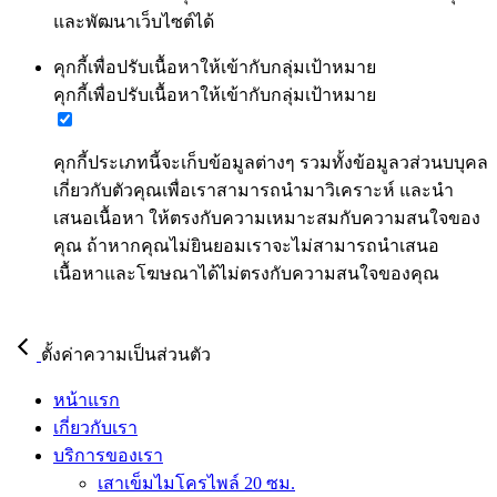
และพัฒนาเว็บไซต์ได้
คุกกี้เพื่อปรับเนื้อหาให้เข้ากับกลุ่มเป้าหมาย
คุกกี้เพื่อปรับเนื้อหาให้เข้ากับกลุ่มเป้าหมาย
คุกกี้ประเภทนี้จะเก็บข้อมูลต่างๆ รวมทั้งข้อมูลวส่วนบบุคล
เกี่ยวกับตัวคุณเพื่อเราสามารถนำมาวิเคราะห์ และนำ
เสนอเนื้อหา ให้ตรงกับความเหมาะสมกับความสนใจของ
คุณ ถ้าหากคุณไม่ยินยอมเราจะไม่สามารถนำเสนอ
เนื้อหาและโฆษณาได้ไม่ตรงกับความสนใจของคุณ
บันทึกการตั้งค่า
ตั้งค่าความเป็นส่วนตัว
หน้าแรก
เกี่ยวกับเรา
บริการของเรา
เสาเข็มไมโครไพล์ 20 ซม.