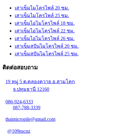
เสาเข็มไมโครไพล์ 20 ซม.
เสาเข็มไมโครไพล์ 25 ซม.
เสาเข็มไอไมโครไพล์ 18 ซม.
เสาเข็มไอไมโครไพล์ 22 ซม.
เสาเข็มไอไมโครไพล์ 26 ซม.
เสาเข็มสปันไมโครไพล์ 20 ซม.
เสาเข็มสปันไมโครไพล์ 25 ซม.
ติดต่อสอบถาม
19 หมู่ 5 ต.คลองควาย อ.สามโคก
จ.ปทุมธานี 12160
086-924-6333
087-788-3339
thaimicropile@gmail.com
@109nscnz