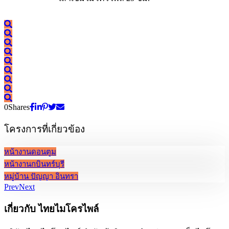
0
Shares
โครงการที่เกี่ยวข้อง
หน้างานดอนตูม
หน้างานกบินทร์บุรี
หมู่บ้าน ปัญญา อินทรา
Prev
Next
เกี่ยวกับ ไทยไมโครไพล์