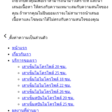
เกี่ยวกับตัวคุณเพื่อเราสามารถนำมาวิเคราะห์ และนำ
เสนอเนื้อหา ให้ตรงกับความเหมาะสมกับความสนใจของ
คุณ ถ้าหากคุณไม่ยินยอมเราจะไม่สามารถนำเสนอ
เนื้อหาและโฆษณาได้ไม่ตรงกับความสนใจของคุณ
บันทึกการตั้งค่า
ตั้งค่าความเป็นส่วนตัว
หน้าแรก
เกี่ยวกับเรา
บริการของเรา
เสาเข็มไมโครไพล์ 20 ซม.
เสาเข็มไมโครไพล์ 25 ซม.
เสาเข็มไอไมโครไพล์ 18 ซม.
เสาเข็มไอไมโครไพล์ 22 ซม.
เสาเข็มไอไมโครไพล์ 26 ซม.
เสาเข็มสปันไมโครไพล์ 20 ซม.
เสาเข็มสปันไมโครไพล์ 25 ซม.
ผลงานที่ผ่านมา