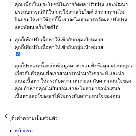
คุณ เพื่อเป็นประโยชน์ในการวัดผล ปรับปรุง และพัฒนา
ประสบการณ์ที่ดีในการใช้งานเว็บไซต์ ถ้าหากท่านไม่
ยินยอมให้เราใช้คุกกี้นี้ เราจะไม่สามารถวัดผล ปรังปรุง
และพัฒนาเว็บไซต์ได้
คุกกี้เพื่อปรับเนื้อหาให้เข้ากับกลุ่มเป้าหมาย
คุกกี้เพื่อปรับเนื้อหาให้เข้ากับกลุ่มเป้าหมาย
คุกกี้ประเภทนี้จะเก็บข้อมูลต่างๆ รวมทั้งข้อมูลวส่วนบบุคล
เกี่ยวกับตัวคุณเพื่อเราสามารถนำมาวิเคราะห์ และนำ
เสนอเนื้อหา ให้ตรงกับความเหมาะสมกับความสนใจของ
คุณ ถ้าหากคุณไม่ยินยอมเราจะไม่สามารถนำเสนอ
เนื้อหาและโฆษณาได้ไม่ตรงกับความสนใจของคุณ
บันทึกการตั้งค่า
ตั้งค่าความเป็นส่วนตัว
หน้าแรก