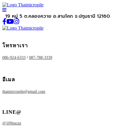
19 หมู่ 5 ต.คลองควาย อ.สามโคก จ.ปทุมธานี 12160
โทรหาเรา
086-924-6333
/
087-788-3339
อีเมล
thaimicropile@gmail.com
LINE@
@109nscnz