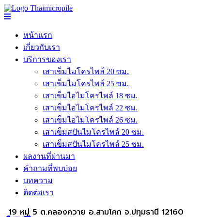
หน้าแรก
เกี่ยวกับเรา
บริการของเรา
เสาเข็มไมโครไพล์ 20 ซม.
เสาเข็มไมโครไพล์ 25 ซม.
เสาเข็มไอไมโครไพล์ 18 ซม.
เสาเข็มไอไมโครไพล์ 22 ซม.
เสาเข็มไอไมโครไพล์ 26 ซม.
เสาเข็มสปันไมโครไพล์ 20 ซม.
เสาเข็มสปันไมโครไพล์ 25 ซม.
ผลงานที่ผ่านมา
คำถามที่พบบ่อย
บทความ
ติดต่อเรา
19 หมู่ 5 ต.คลองควาย อ.สามโคก จ.ปทุมธานี 12160