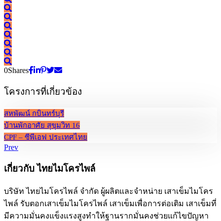
0
Shares
โครงการที่เกี่ยวข้อง
สหพัฒน์ กบินทร์บุรี
บ้านพักอาศัย สุขุมวิท 16
CPF – ซีพีเอฟ ประเทศไทย
Prev
เกี่ยวกับ ไทยไมโครไพล์
บริษัท ไทยไมโครไพล์ จำกัด ผู้ผลิตและจำหน่าย เสาเข็มไมโคร
ไพล์ รับตอกเสาเข็มไมโครไพล์ เสาเข็มเพื่อการต่อเติม เสาเข็มที่
มีความมั่นคงแข็งแรงสูงทำให้ฐานรากมั่นคงช่วยแก้ไขปัญหา