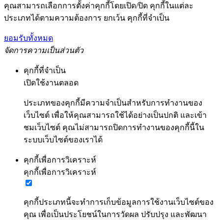
คุณสามารถเลือกการตั้งค่าคุกกี้โดยเปิด/ปิด คุกกี้ในแต่ละ
ประเภทได้ตามความต้องการ ยกเว้น คุกกี้ที่จำเป็น
ยอมรับทั้งหมด
จัดการความเป็นส่วนตัว
คุกกี้ที่จำเป็น
เปิดใช้งานตลอด
ประเภทของคุกกี้มีความจำเป็นสำหรับการทำงานของ
เว็บไซต์ เพื่อให้คุณสามารถใช้ได้อย่างเป็นปกติ และเข้า
ชมเว็บไซต์ คุณไม่สามารถปิดการทำงานของคุกกี้นี้ใน
ระบบเว็บไซต์ของเราได้
คุกกี้เพื่อการวิเคราะห์
คุกกี้เพื่อการวิเคราะห์
คุกกี้ประเภทนี้จะทำการเก็บข้อมูลการใช้งานเว็บไซต์ของ
คุณ เพื่อเป็นประโยชน์ในการวัดผล ปรับปรุง และพัฒนา