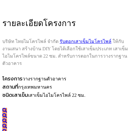
รายละเอียดโครงการ
บริษัท ไทยไมโครไพล์ จำกัด
รับตอกเสาเข็มไมโครไพล์
ให้กับ
งานเสนา สร้างบ้าน DIY โดยได้เลือกใช้เสาเข็มประเภท เสาเข็ม
ไอไมโครไพล์ขนาด 22 ซม. สำหรับการตอกในการวางรากฐาน
ตัวอาคาร
โครงการ
วางรากฐานตัวอาคาร
สถานที่
กรุงเทพมหานคร
ชนิดเสาเข็ม
เสาเข็มไอไมโครไพล์ 22 ซม.