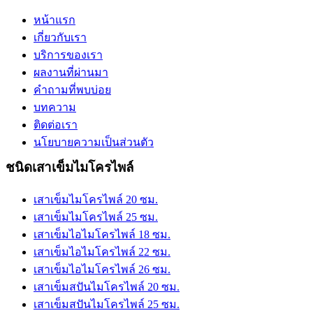
หน้าแรก
เกี่ยวกับเรา
บริการของเรา
ผลงานที่ผ่านมา
คำถามที่พบบ่อย
บทความ
ติดต่อเรา
นโยบายความเป็นส่วนตัว
ชนิดเสาเข็มไมโครไพล์
เสาเข็มไมโครไพล์ 20 ซม.
เสาเข็มไมโครไพล์ 25 ซม.
เสาเข็มไอไมโครไพล์ 18 ซม.
เสาเข็มไอไมโครไพล์ 22 ซม.
เสาเข็มไอไมโครไพล์ 26 ซม.
เสาเข็มสปันไมโครไพล์ 20 ซม.
เสาเข็มสปันไมโครไพล์ 25 ซม.