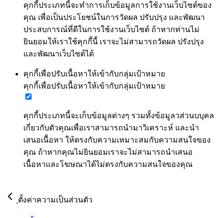
คุกกี้ประเภทนี้จะทำการเก็บข้อมูลการใช้งานเว็บไซต์ของ
คุณ เพื่อเป็นประโยชน์ในการวัดผล ปรับปรุง และพัฒนา
ประสบการณ์ที่ดีในการใช้งานเว็บไซต์ ถ้าหากท่านไม่
ยินยอมให้เราใช้คุกกี้นี้ เราจะไม่สามารถวัดผล ปรังปรุง
และพัฒนาเว็บไซต์ได้
คุกกี้เพื่อปรับเนื้อหาให้เข้ากับกลุ่มเป้าหมาย
คุกกี้เพื่อปรับเนื้อหาให้เข้ากับกลุ่มเป้าหมาย
คุกกี้ประเภทนี้จะเก็บข้อมูลต่างๆ รวมทั้งข้อมูลวส่วนบบุคล
เกี่ยวกับตัวคุณเพื่อเราสามารถนำมาวิเคราะห์ และนำ
เสนอเนื้อหา ให้ตรงกับความเหมาะสมกับความสนใจของ
คุณ ถ้าหากคุณไม่ยินยอมเราจะไม่สามารถนำเสนอ
เนื้อหาและโฆษณาได้ไม่ตรงกับความสนใจของคุณ
บันทึกการตั้งค่า
ตั้งค่าความเป็นส่วนตัว