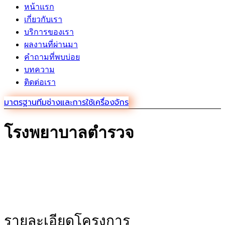
หน้าแรก
เกี่ยวกับเรา
บริการของเรา
ผลงานที่ผ่านมา
คำถามที่พบบ่อย
บทความ
ติดต่อเรา
มาตรฐานทีมช่างและการใช้เครื่องจักร
โรงพยาบาลตำรวจ
รายละเอียดโครงการ