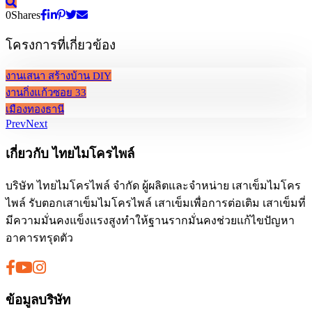
0
Shares
โครงการที่เกี่ยวข้อง
งานเสนา สร้างบ้าน DIY
งานกิ่งแก้วซอย 33
เมืองทองธานี
Prev
Next
เกี่ยวกับ ไทยไมโครไพล์
บริษัท ไทยไมโครไพล์ จำกัด ผู้ผลิตและจำหน่าย เสาเข็มไมโคร
ไพล์ รับตอกเสาเข็มไมโครไพล์ เสาเข็มเพื่อการต่อเติม เสาเข็มที่
มีความมั่นคงแข็งแรงสูงทำให้ฐานรากมั่นคงช่วยแก้ไขปัญหา
อาคารทรุดตัว
ข้อมูลบริษัท