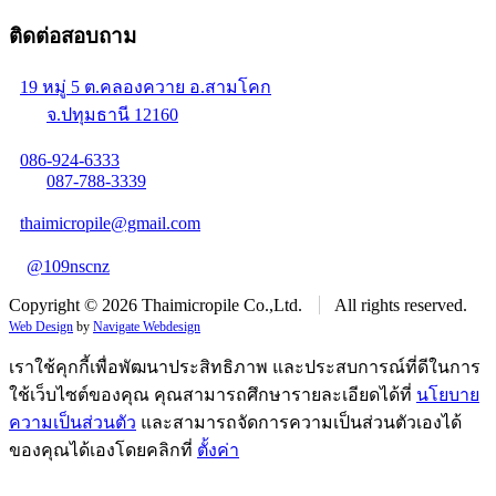
ติดต่อสอบถาม
19 หมู่ 5 ต.คลองควาย อ.สามโคก
จ.ปทุมธานี 12160
086-924-6333
087-788-3339
thaimicropile@gmail.com
@109nscnz
Copyright ©
2026
Thaimicropile Co.,Ltd.
All rights reserved.
Web Design
by
Navigate Webdesign
เราใช้คุกกี้เพื่อพัฒนาประสิทธิภาพ และประสบการณ์ที่ดีในการ
ใช้เว็บไซต์ของคุณ คุณสามารถศึกษารายละเอียดได้ที่
นโยบาย
ความเป็นส่วนตัว
และสามารถจัดการความเป็นส่วนตัวเองได้
ของคุณได้เองโดยคลิกที่
ตั้งค่า
ตั้งค่า
ยอมรับ