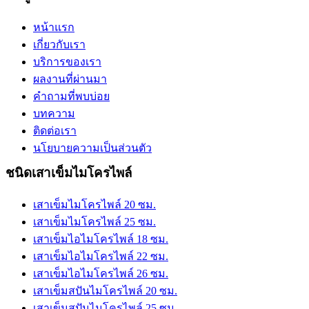
หน้าแรก
เกี่ยวกับเรา
บริการของเรา
ผลงานที่ผ่านมา
คำถามที่พบบ่อย
บทความ
ติดต่อเรา
นโยบายความเป็นส่วนตัว
ชนิดเสาเข็มไมโครไพล์
เสาเข็มไมโครไพล์ 20 ซม.
เสาเข็มไมโครไพล์ 25 ซม.
เสาเข็มไอไมโครไพล์ 18 ซม.
เสาเข็มไอไมโครไพล์ 22 ซม.
เสาเข็มไอไมโครไพล์ 26 ซม.
เสาเข็มสปันไมโครไพล์ 20 ซม.
เสาเข็มสปันไมโครไพล์ 25 ซม.