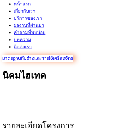
หน้าแรก
เกี่ยวกับเรา
บริการของเรา
ผลงานที่ผ่านมา
คำถามที่พบบ่อย
บทความ
ติดต่อเรา
มาตรฐานทีมช่างและการใช้เครื่องจักร
นิคมไฮเทค
รายละเอียดโครงการ