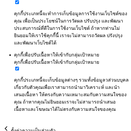
คุกกี้ประเภทนี้จะทำการเก็บข้อมูลการใช้งานเว็บไซต์ของ
คุณ เพื่อเป็นประโยชน์ในการวัดผล ปรับปรุง และพัฒนา
ประสบการณ์ที่ดีในการใช้งานเว็บไซต์ ถ้าหากท่านไม่
ยินยอมให้เราใช้คุกกี้นี้ เราจะไม่สามารถวัดผล ปรังปรุง
และพัฒนาเว็บไซต์ได้
คุกกี้เพื่อปรับเนื้อหาให้เข้ากับกลุ่มเป้าหมาย
คุกกี้เพื่อปรับเนื้อหาให้เข้ากับกลุ่มเป้าหมาย
คุกกี้ประเภทนี้จะเก็บข้อมูลต่างๆ รวมทั้งข้อมูลวส่วนบบุคล
เกี่ยวกับตัวคุณเพื่อเราสามารถนำมาวิเคราะห์ และนำ
เสนอเนื้อหา ให้ตรงกับความเหมาะสมกับความสนใจของ
คุณ ถ้าหากคุณไม่ยินยอมเราจะไม่สามารถนำเสนอ
เนื้อหาและโฆษณาได้ไม่ตรงกับความสนใจของคุณ
บันทึกการตั้งค่า
ตั้งค่าความเป็นส่วนตัว