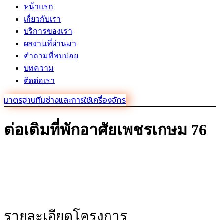
หน้าแรก
เกี่ยวกับเรา
บริการของเรา
ผลงานที่ผ่านมา
คำถามที่พบบ่อย
บทความ
ติดต่อเรา
มาตรฐานทีมช่างและการใช้เครื่องจักร
ต่อเติมที่พักอาศัยเพชรเกษม 76
รายละเอียดโครงการ