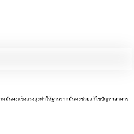
มีความมั่นคงแข็งแรงสูงทำให้ฐานรากมั่นคงช่วยแก้ไขปัญหาอาคาร