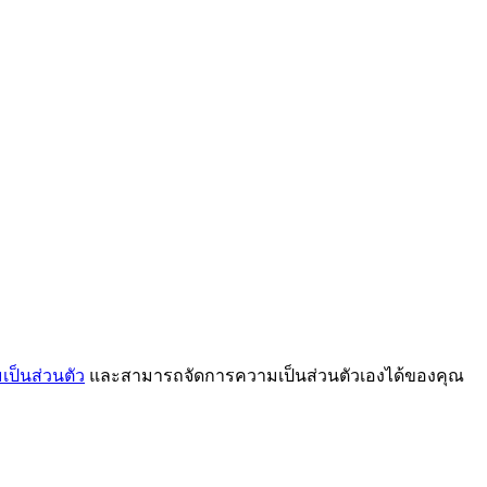
ป็นส่วนตัว
และสามารถจัดการความเป็นส่วนตัวเองได้ของคุณ