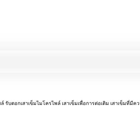
ล์ รับตอกเสาเข็มไมโครไพล์ เสาเข็มเพื่อการต่อเติม เสาเข็มที่