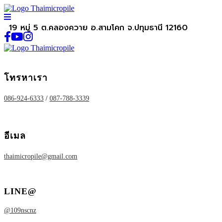
19 หมู่ 5 ต.คลองควาย อ.สามโคก จ.ปทุมธานี 12160
โทรหาเรา
086-924-6333
/
087-788-3339
อีเมล
thaimicropile@gmail.com
LINE@
@109nscnz