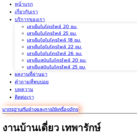
หน้าแรก
เกี่ยวกับเรา
บริการของเรา
เสาเข็มไมโครไพล์ 20 ซม.
เสาเข็มไมโครไพล์ 25 ซม.
เสาเข็มไอไมโครไพล์ 18 ซม.
เสาเข็มไอไมโครไพล์ 22 ซม.
เสาเข็มไอไมโครไพล์ 26 ซม.
เสาเข็มสปันไมโครไพล์ 20 ซม.
เสาเข็มสปันไมโครไพล์ 25 ซม.
ผลงานที่ผ่านมา
คำถามที่พบบ่อย
บทความ
ติดต่อเรา
มาตรฐานทีมช่างและการใช้เครื่องจักร
งานบ้านเดี่ยว เทพารักษ์