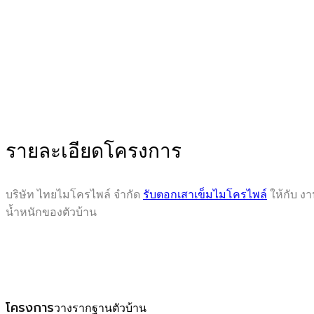
รายละเอียดโครงการ
บริษัท ไทยไมโครไพล์ จำกัด
รับตอกเสาเข็มไมโครไพล์
ให้กับ ง
น้ำหนักของตัวบ้าน
โครงการ
วางรากฐานตัวบ้าน