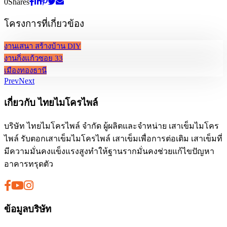
0
Shares
โครงการที่เกี่ยวข้อง
งานเสนา สร้างบ้าน DIY
งานกิ่งแก้วซอย 33
เมืองทองธานี
Prev
Next
เกี่ยวกับ ไทยไมโครไพล์
บริษัท ไทยไมโครไพล์ จำกัด ผู้ผลิตและจำหน่าย เสาเข็มไมโคร
ไพล์ รับตอกเสาเข็มไมโครไพล์ เสาเข็มเพื่อการต่อเติม เสาเข็มที่
มีความมั่นคงแข็งแรงสูงทำให้ฐานรากมั่นคงช่วยแก้ไขปัญหา
อาคารทรุดตัว
ข้อมูลบริษัท