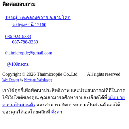
ติดต่อสอบถาม
19 หมู่ 5 ต.คลองควาย อ.สามโคก
จ.ปทุมธานี 12160
086-924-6333
087-788-3339
thaimicropile@gmail.com
@109nscnz
Copyright ©
2026
Thaimicropile Co.,Ltd.
All rights reserved.
Web Design
by
Navigate Webdesign
เราใช้คุกกี้เพื่อพัฒนาประสิทธิภาพ และประสบการณ์ที่ดีในการ
ใช้เว็บไซต์ของคุณ คุณสามารถศึกษารายละเอียดได้ที่
นโยบาย
ความเป็นส่วนตัว
และสามารถจัดการความเป็นส่วนตัวเองได้
ของคุณได้เองโดยคลิกที่
ตั้งค่า
ตั้งค่า
ยอมรับ