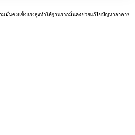
มีความมั่นคงแข็งแรงสูงทำให้ฐานรากมั่นคงช่วยแก้ไขปัญหาอาคาร