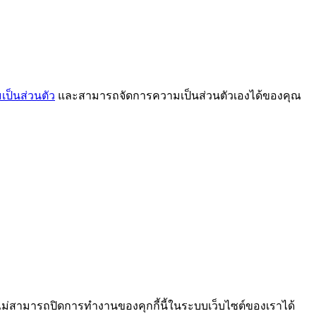
ป็นส่วนตัว
และสามารถจัดการความเป็นส่วนตัวเองได้ของคุณ
ไม่สามารถปิดการทำงานของคุกกี้นี้ในระบบเว็บไซต์ของเราได้