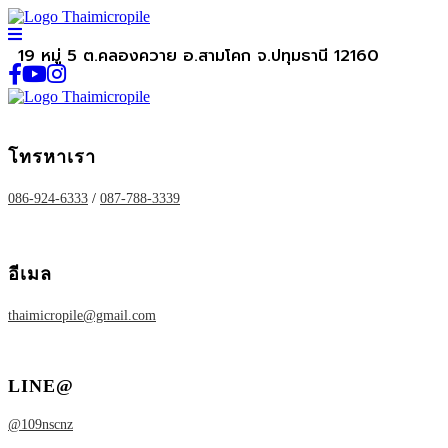
19 หมู่ 5 ต.คลองควาย อ.สามโคก จ.ปทุมธานี 12160
โทรหาเรา
086-924-6333
/
087-788-3339
อีเมล
thaimicropile@gmail.com
LINE@
@109nscnz