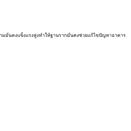
มีความมั่นคงแข็งแรงสูงทำให้ฐานรากมั่นคงช่วยแก้ไขปัญหาอาคาร