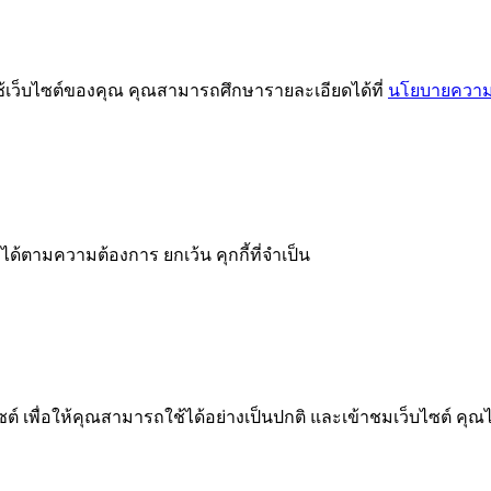
ช้เว็บไซต์ของคุณ คุณสามารถศึกษารายละเอียดได้ที่
นโยบายความเ
ได้ตามความต้องการ ยกเว้น คุกกี้ที่จำเป็น
 เพื่อให้คุณสามารถใช้ได้อย่างเป็นปกติ และเข้าชมเว็บไซต์ คุณ