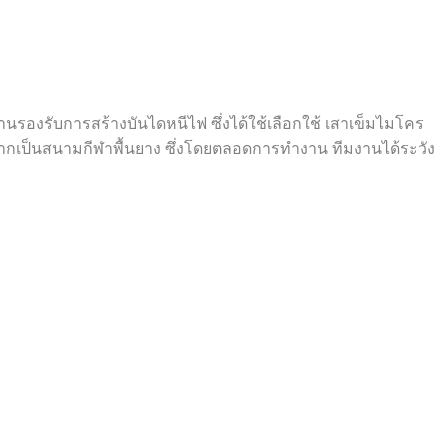
รองรับการสร้างบันไดหนีไฟ ซึ่งได้ใช้เลือกใช้ เสาเข็มไมโคร
องจากเป็นสนามกีฬาพื้นยาง ซึ่งโดยตลอดการทำงาน ทีมงานได้ระวัง