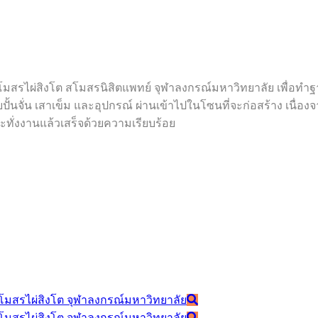
สรไผ่สิงโต สโมสรนิสิตแพทย์ จุฬาลงกรณ์มหาวิทยาลัย เพื่อทำฐาน
ั้นจั่น เสาเข็ม และอุปกรณ์ ผ่านเข้าไปในโซนที่จะก่อสร้าง เนื่
ทั่งงานแล้วเสร็จด้วยความเรียบร้อย