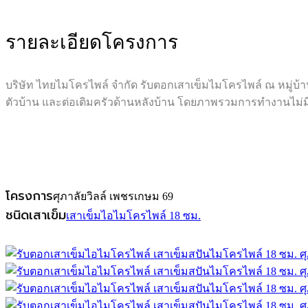
รายละเอียดโครงการ
บริษัท ไทยไมโครไพล์ จำกัด รับตอกเสาเข็มไมโครไพล์ ณ หมู่บ้
ตัวบ้าน และต่อเติมครัวด้านหลังบ้าน โดยภาพรวมการทำงานไม่มี
โครงการ
ศุภาลัยวิลล์ เพชรเกษม 69
ชนิดเสาเข็ม
เสาเข็มไอไมโครไพล์ 18 ซม.