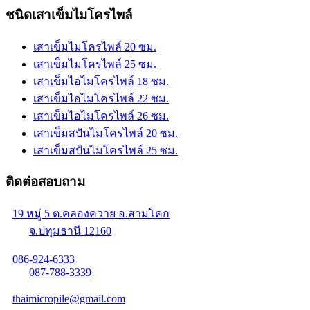
ชนิดเสาเข็มไมโครไพล์
เสาเข็มไมโครไพล์ 20 ซม.
เสาเข็มไมโครไพล์ 25 ซม.
เสาเข็มไอไมโครไพล์ 18 ซม.
เสาเข็มไอไมโครไพล์ 22 ซม.
เสาเข็มไอไมโครไพล์ 26 ซม.
เสาเข็มสปันไมโครไพล์ 20 ซม.
เสาเข็มสปันไมโครไพล์ 25 ซม.
ติดต่อสอบถาม
19 หมู่ 5 ต.คลองควาย อ.สามโคก
จ.ปทุมธานี 12160
086-924-6333
087-788-3339
thaimicropile@gmail.com