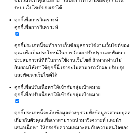
ชมเว็บไซต์ คุณไม่สามารถปิดการทำงานของคุกกี้นี้ใน
ระบบเว็บไซต์ของเราได้
คุกกี้เพื่อการวิเคราะห์
คุกกี้เพื่อการวิเคราะห์
คุกกี้ประเภทนี้จะทำการเก็บข้อมูลการใช้งานเว็บไซต์ของ
คุณ เพื่อเป็นประโยชน์ในการวัดผล ปรับปรุง และพัฒนา
ประสบการณ์ที่ดีในการใช้งานเว็บไซต์ ถ้าหากท่านไม่
ยินยอมให้เราใช้คุกกี้นี้ เราจะไม่สามารถวัดผล ปรังปรุง
และพัฒนาเว็บไซต์ได้
คุกกี้เพื่อปรับเนื้อหาให้เข้ากับกลุ่มเป้าหมาย
คุกกี้เพื่อปรับเนื้อหาให้เข้ากับกลุ่มเป้าหมาย
คุกกี้ประเภทนี้จะเก็บข้อมูลต่างๆ รวมทั้งข้อมูลวส่วนบบุคล
เกี่ยวกับตัวคุณเพื่อเราสามารถนำมาวิเคราะห์ และนำ
เสนอเนื้อหา ให้ตรงกับความเหมาะสมกับความสนใจของ