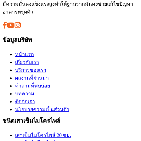
มีความมั่นคงแข็งแรงสูงทำให้ฐานรากมั่นคงช่วยแก้ไขปัญหา
อาคารทรุดตัว
ข้อมูลบริษัท
หน้าแรก
เกี่ยวกับเรา
บริการของเรา
ผลงานที่ผ่านมา
คำถามที่พบบ่อย
บทความ
ติดต่อเรา
นโยบายความเป็นส่วนตัว
ชนิดเสาเข็มไมโครไพล์
เสาเข็มไมโครไพล์ 20 ซม.