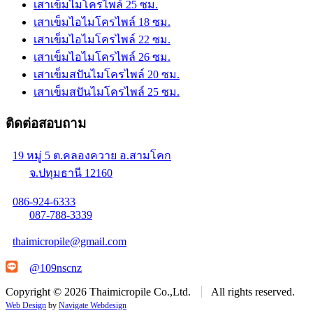
เสาเข็มไมโครไพล์ 25 ซม.
เสาเข็มไอไมโครไพล์ 18 ซม.
เสาเข็มไอไมโครไพล์ 22 ซม.
เสาเข็มไอไมโครไพล์ 26 ซม.
เสาเข็มสปันไมโครไพล์ 20 ซม.
เสาเข็มสปันไมโครไพล์ 25 ซม.
ติดต่อสอบถาม
19 หมู่ 5 ต.คลองควาย อ.สามโคก
จ.ปทุมธานี 12160
086-924-6333
087-788-3339
thaimicropile@gmail.com
@109nscnz
Copyright ©
2026
Thaimicropile Co.,Ltd.
All rights reserved.
Web Design
by
Navigate Webdesign