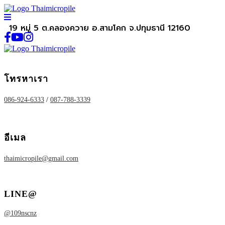
19 หมู่ 5 ต.คลองควาย อ.สามโคก จ.ปทุมธานี 12160
โทรหาเรา
086-924-6333
/
087-788-3339
อีเมล
thaimicropile@gmail.com
LINE@
@109nscnz