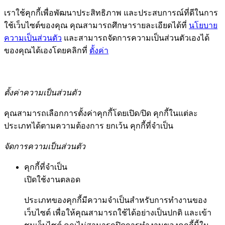
เราใช้คุกกี้เพื่อพัฒนาประสิทธิภาพ และประสบการณ์ที่ดีในการ
ใช้เว็บไซต์ของคุณ คุณสามารถศึกษารายละเอียดได้ที่
นโยบาย
ความเป็นส่วนตัว
และสามารถจัดการความเป็นส่วนตัวเองได้
ของคุณได้เองโดยคลิกที่
ตั้งค่า
ตั้งค่า
ยอมรับ
ตั้งค่าความเป็นส่วนตัว
คุณสามารถเลือกการตั้งค่าคุกกี้โดยเปิด/ปิด คุกกี้ในแต่ละ
ประเภทได้ตามความต้องการ ยกเว้น คุกกี้ที่จำเป็น
จัดการความเป็นส่วนตัว
คุกกี้ที่จำเป็น
เปิดใช้งานตลอด
ประเภทของคุกกี้มีความจำเป็นสำหรับการทำงานของ
เว็บไซต์ เพื่อให้คุณสามารถใช้ได้อย่างเป็นปกติ และเข้า