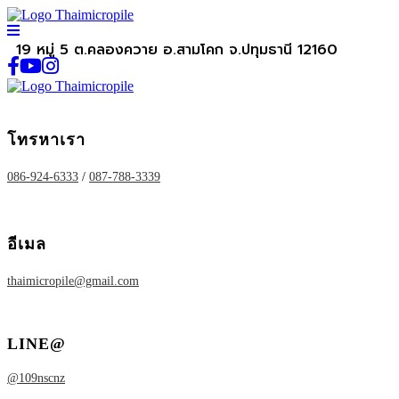
19 หมู่ 5 ต.คลองควาย อ.สามโคก จ.ปทุมธานี 12160
โทรหาเรา
086-924-6333
/
087-788-3339
อีเมล
thaimicropile@gmail.com
LINE@
@109nscnz