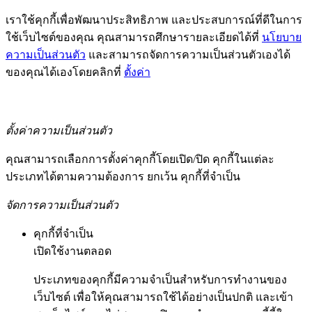
เราใช้คุกกี้เพื่อพัฒนาประสิทธิภาพ และประสบการณ์ที่ดีในการ
ใช้เว็บไซต์ของคุณ คุณสามารถศึกษารายละเอียดได้ที่
นโยบาย
ความเป็นส่วนตัว
และสามารถจัดการความเป็นส่วนตัวเองได้
ของคุณได้เองโดยคลิกที่
ตั้งค่า
ตั้งค่า
ยอมรับ
ตั้งค่าความเป็นส่วนตัว
คุณสามารถเลือกการตั้งค่าคุกกี้โดยเปิด/ปิด คุกกี้ในแต่ละ
ประเภทได้ตามความต้องการ ยกเว้น คุกกี้ที่จำเป็น
จัดการความเป็นส่วนตัว
คุกกี้ที่จำเป็น
เปิดใช้งานตลอด
ประเภทของคุกกี้มีความจำเป็นสำหรับการทำงานของ
เว็บไซต์ เพื่อให้คุณสามารถใช้ได้อย่างเป็นปกติ และเข้า