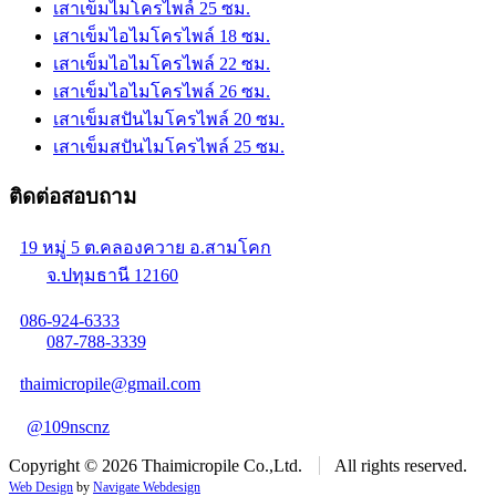
เสาเข็มไมโครไพล์ 25 ซม.
เสาเข็มไอไมโครไพล์ 18 ซม.
เสาเข็มไอไมโครไพล์ 22 ซม.
เสาเข็มไอไมโครไพล์ 26 ซม.
เสาเข็มสปันไมโครไพล์ 20 ซม.
เสาเข็มสปันไมโครไพล์ 25 ซม.
ติดต่อสอบถาม
19 หมู่ 5 ต.คลองควาย อ.สามโคก
จ.ปทุมธานี 12160
086-924-6333
087-788-3339
thaimicropile@gmail.com
@109nscnz
Copyright ©
2026
Thaimicropile Co.,Ltd.
All rights reserved.
Web Design
by
Navigate Webdesign