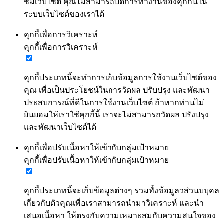
ชมเว็บไซต์ คุณไม่สามารถปิดการทำงานของคุกกี้นี้ใน
ระบบเว็บไซต์ของเราได้
คุกกี้เพื่อการวิเคราะห์
คุกกี้เพื่อการวิเคราะห์
คุกกี้ประเภทนี้จะทำการเก็บข้อมูลการใช้งานเว็บไซต์ของ
คุณ เพื่อเป็นประโยชน์ในการวัดผล ปรับปรุง และพัฒนา
ประสบการณ์ที่ดีในการใช้งานเว็บไซต์ ถ้าหากท่านไม่
ยินยอมให้เราใช้คุกกี้นี้ เราจะไม่สามารถวัดผล ปรังปรุง
และพัฒนาเว็บไซต์ได้
คุกกี้เพื่อปรับเนื้อหาให้เข้ากับกลุ่มเป้าหมาย
คุกกี้เพื่อปรับเนื้อหาให้เข้ากับกลุ่มเป้าหมาย
คุกกี้ประเภทนี้จะเก็บข้อมูลต่างๆ รวมทั้งข้อมูลวส่วนบบุคล
เกี่ยวกับตัวคุณเพื่อเราสามารถนำมาวิเคราะห์ และนำ
เสนอเนื้อหา ให้ตรงกับความเหมาะสมกับความสนใจของ