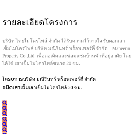
รายละเอียดโครงการ
บริษัท ไทยไมโครไพล์ จำกัด ได้รับความไว้วางใจ รับตอกเสา
เข็มไมโครไพล์ บริษัท มณีรินทร์ พร็อพเพอร์ตี้ จำกัด – Maneerin
Property Co.,Ltd. เพื่อต่อเติมและซ่อมแซมบ้านพักที่อยู่อาศัย โดย
ได้ใช้ เสาเข็มไมโครไพล์ขนาด 20 ซม.
โครงการ
บริษัท มณีรินทร์ พร็อพเพอร์ตี้ จำกัด
ชนิดเสาเข็ม
เสาเข็มไมโครไพล์ 20 ซม.