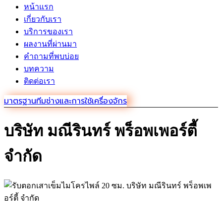
หน้าแรก
เกี่ยวกับเรา
บริการของเรา
ผลงานที่ผ่านมา
คำถามที่พบบ่อย
บทความ
ติดต่อเรา
มาตรฐานทีมช่างและการใช้เครื่องจักร
บริษัท มณีรินทร์ พร็อพเพอร์ตี้
จำกัด