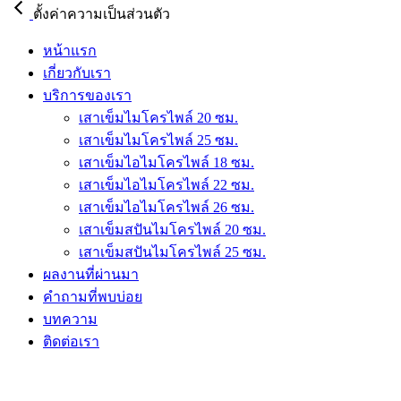
ตั้งค่าความเป็นส่วนตัว
หน้าแรก
เกี่ยวกับเรา
บริการของเรา
เสาเข็มไมโครไพล์ 20 ซม.
เสาเข็มไมโครไพล์ 25 ซม.
เสาเข็มไอไมโครไพล์ 18 ซม.
เสาเข็มไอไมโครไพล์ 22 ซม.
เสาเข็มไอไมโครไพล์ 26 ซม.
เสาเข็มสปันไมโครไพล์ 20 ซม.
เสาเข็มสปันไมโครไพล์ 25 ซม.
ผลงานที่ผ่านมา
คำถามที่พบบ่อย
บทความ
ติดต่อเรา