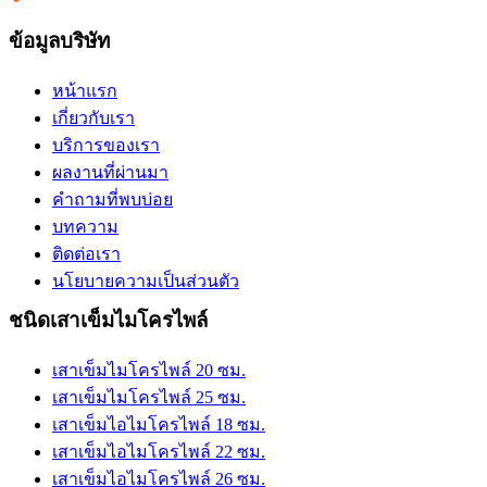
ข้อมูลบริษัท
หน้าแรก
เกี่ยวกับเรา
บริการของเรา
ผลงานที่ผ่านมา
คำถามที่พบบ่อย
บทความ
ติดต่อเรา
นโยบายความเป็นส่วนตัว
ชนิดเสาเข็มไมโครไพล์
เสาเข็มไมโครไพล์ 20 ซม.
เสาเข็มไมโครไพล์ 25 ซม.
เสาเข็มไอไมโครไพล์ 18 ซม.
เสาเข็มไอไมโครไพล์ 22 ซม.
เสาเข็มไอไมโครไพล์ 26 ซม.