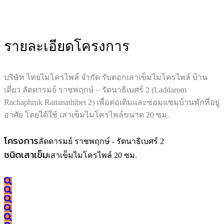
รายละเอียดโครงการ
บริษัท ไทยไมโครไพล์ จำกัด รับตอกเสาเข็มไมโครไพล์ บ้าน
เดี่ยว ลัดดารมย์ ราชพฤกษ์ – รัตนาธิเบศร์ 2 (Laddarom
Rachaphruk Rattanathibet 2) เพื่อต่อเติมและซ่อมแซมบ้านพักที่อยู่
อาศัย โดยได้ใช้ เสาเข็มไมโครไพล์ขนาด 20 ซม.
โครงการ
ลัดดารมย์ ราชพฤกษ์ - รัตนาธิเบศร์ 2
ชนิดเสาเข็ม
เสาเข็มไมโครไพล์ 20 ซม.