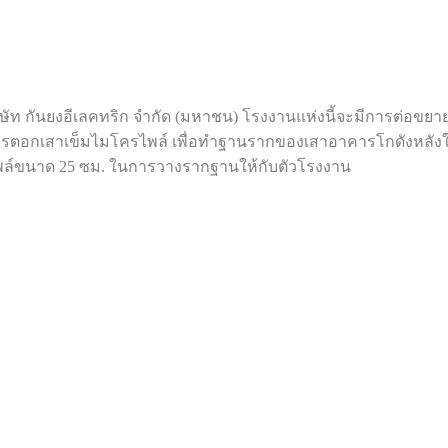
ัท กันยงอีเลคทริก จำกัด (มหาชน) โรงงานแห่งนี้จะมีการต่อขยายเพิ
รตอกเสาเข็มไมโครไพล์ เพื่อทำฐานรากของเสาอาคารโกดังหลังใหม
พล์ขนาด 25 ซม. ในการวางรากฐานให้กับตัวโรงงาน