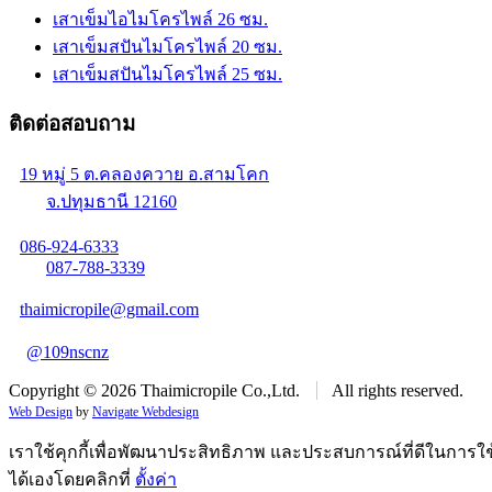
เสาเข็มไอไมโครไพล์ 26 ซม.
เสาเข็มสปันไมโครไพล์ 20 ซม.
เสาเข็มสปันไมโครไพล์ 25 ซม.
ติดต่อสอบถาม
19 หมู่ 5 ต.คลองควาย อ.สามโคก
จ.ปทุมธานี 12160
086-924-6333
087-788-3339
thaimicropile@gmail.com
@109nscnz
Copyright ©
2026
Thaimicropile Co.,Ltd.
All rights reserved.
Web Design
by
Navigate Webdesign
เราใช้คุกกี้เพื่อพัฒนาประสิทธิภาพ และประสบการณ์ที่ดีในการใ
ได้เองโดยคลิกที่
ตั้งค่า