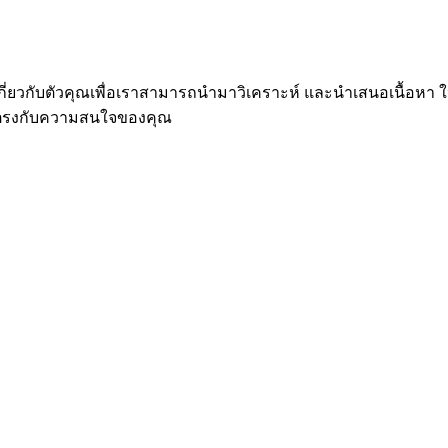
บุคลเกี่ยวกับตัวคุณเพื่อเราสามารถนำมาวิเคราะห์ และนำเสนอเนื
่ตรงกับความสนใจของคุณ