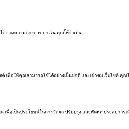
ได้ตามความต้องการ ยกเว้น คุกกี้ที่จำเป็น
 เพื่อให้คุณสามารถใช้ได้อย่างเป็นปกติ และเข้าชมเว็บไซต์ คุณ
ณ เพื่อเป็นประโยชน์ในการวัดผล ปรับปรุง และพัฒนาประสบการณ์ที่ด