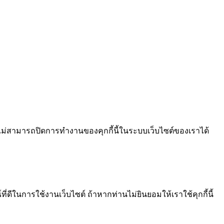
ไม่สามารถปิดการทำงานของคุกกี้นี้ในระบบเว็บไซต์ของเราได้
ีในการใช้งานเว็บไซต์ ถ้าหากท่านไม่ยินยอมให้เราใช้คุกกี้นี้