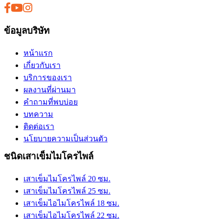
ข้อมูลบริษัท
หน้าแรก
เกี่ยวกับเรา
บริการของเรา
ผลงานที่ผ่านมา
คำถามที่พบบ่อย
บทความ
ติดต่อเรา
นโยบายความเป็นส่วนตัว
ชนิดเสาเข็มไมโครไพล์
เสาเข็มไมโครไพล์ 20 ซม.
เสาเข็มไมโครไพล์ 25 ซม.
เสาเข็มไอไมโครไพล์ 18 ซม.
เสาเข็มไอไมโครไพล์ 22 ซม.