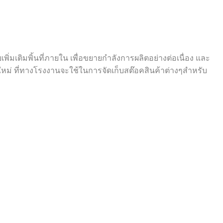
่มเติมพิ้นที่ภายใน เพื่อขยายกำลังการผลิตอย่างต่อเนื่อง และ
่ ที่ทางโรงงานจะใช้ในการจัดเก็บสต๊อคสินค้าต่างๆสำหรับ