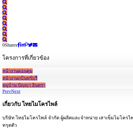
0
Shares
โครงการที่เกี่ยวข้อง
หน้างานดอนตูม
หน้างานกบินทร์บุรี
หมู่บ้าน ปัญญา อินทรา
Prev
Next
เกี่ยวกับ ไทยไมโครไพล์
บริษัท ไทยไมโครไพล์ จำกัด ผู้ผลิตและจำหน่าย เสาเข็มไมโครไพ
ทรุดตัว