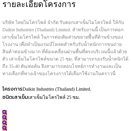
รายละเอียดโครงการ
บริษัท ไทยไมโครไพล์ จำกัด รับตอกเสาเข็มไมโครไพล์ ให้กับ
Daikin Industries (Thailand) Limited. สำหรับงานนี้ เป็นการตอก
เสาเข็มไมโครไพล์ ในการต่อเติมส่วนขยายพื้นที่ด้านข้างของ
โรงงาน เพื่อทำเป็นแรมป์โหลดสำหรับรับน้ำหนักการขนถ่าย
สินค้าค่อนข้างมาก ที่ต้องเคลื่อนผ่านพื้นที่ตรงบริเวณนี้แล้วด้วย
ตัว เสาเข็มไมโครไพล์ขนาด 25 ซม. ที่สามารถรองรับน้ำหนักได้
ถึง 35-40 ตัน/ต่อต้น จึงสามารถตอบโจทย์การทำงานและเป็น
ทางเลือกที่ทางเจ้าของโครงการได้เลือกใช้งานในคราวนี่
โครงการ
Daikin Industries (Thailand) Limited.
ชนิดเสาเข็ม
เสาเข็มไมโครไพล์ 25 ซม.