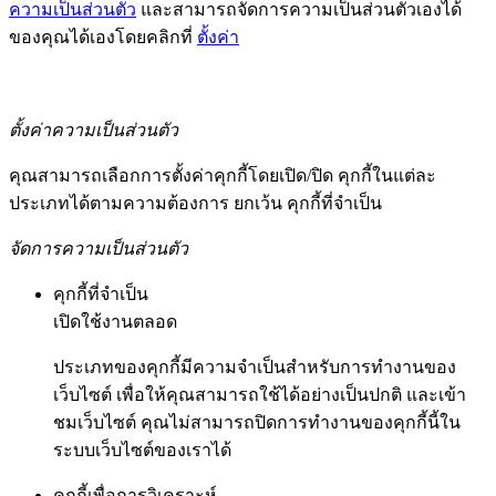
ความเป็นส่วนตัว
และสามารถจัดการความเป็นส่วนตัวเองได้
ของคุณได้เองโดยคลิกที่
ตั้งค่า
ตั้งค่า
ยอมรับ
ตั้งค่าความเป็นส่วนตัว
คุณสามารถเลือกการตั้งค่าคุกกี้โดยเปิด/ปิด คุกกี้ในแต่ละ
ประเภทได้ตามความต้องการ ยกเว้น คุกกี้ที่จำเป็น
จัดการความเป็นส่วนตัว
คุกกี้ที่จำเป็น
เปิดใช้งานตลอด
ประเภทของคุกกี้มีความจำเป็นสำหรับการทำงานของ
เว็บไซต์ เพื่อให้คุณสามารถใช้ได้อย่างเป็นปกติ และเข้า
ชมเว็บไซต์ คุณไม่สามารถปิดการทำงานของคุกกี้นี้ใน
ระบบเว็บไซต์ของเราได้
คุกกี้เพื่อการวิเคราะห์