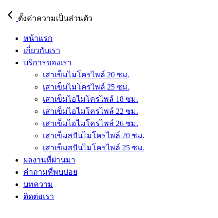
บันทึกการตั้งค่า
ตั้งค่าความเป็นส่วนตัว
หน้าแรก
เกี่ยวกับเรา
บริการของเรา
เสาเข็มไมโครไพล์ 20 ซม.
เสาเข็มไมโครไพล์ 25 ซม.
เสาเข็มไอไมโครไพล์ 18 ซม.
เสาเข็มไอไมโครไพล์ 22 ซม.
เสาเข็มไอไมโครไพล์ 26 ซม.
เสาเข็มสปันไมโครไพล์ 20 ซม.
เสาเข็มสปันไมโครไพล์ 25 ซม.
ผลงานที่ผ่านมา
คำถามที่พบบ่อย
บทความ
ติดต่อเรา