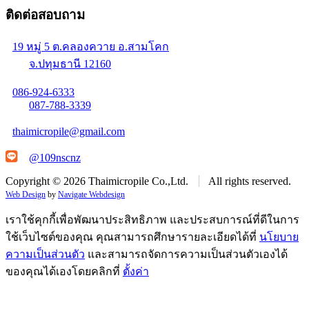
ติดต่อสอบถาม
19 หมู่ 5 ต.คลองควาย อ.สามโคก
จ.ปทุมธานี 12160
086-924-6333
087-788-3339
thaimicropile@gmail.com
@109nscnz
Copyright ©
2026
Thaimicropile Co.,Ltd.
All rights reserved.
Web Design
by
Navigate Webdesign
เราใช้คุกกี้เพื่อพัฒนาประสิทธิภาพ และประสบการณ์ที่ดีในการ
ใช้เว็บไซต์ของคุณ คุณสามารถศึกษารายละเอียดได้ที่
นโยบาย
ความเป็นส่วนตัว
และสามารถจัดการความเป็นส่วนตัวเองได้
ของคุณได้เองโดยคลิกที่
ตั้งค่า
ตั้งค่า
ยอมรับ