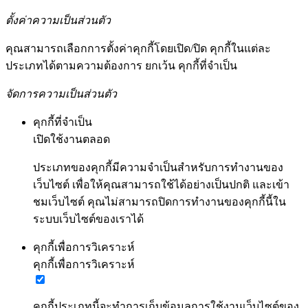
ตั้งค่าความเป็นส่วนตัว
คุณสามารถเลือกการตั้งค่าคุกกี้โดยเปิด/ปิด คุกกี้ในแต่ละ
ประเภทได้ตามความต้องการ ยกเว้น คุกกี้ที่จำเป็น
จัดการความเป็นส่วนตัว
คุกกี้ที่จำเป็น
เปิดใช้งานตลอด
ประเภทของคุกกี้มีความจำเป็นสำหรับการทำงานของ
เว็บไซต์ เพื่อให้คุณสามารถใช้ได้อย่างเป็นปกติ และเข้า
ชมเว็บไซต์ คุณไม่สามารถปิดการทำงานของคุกกี้นี้ใน
ระบบเว็บไซต์ของเราได้
คุกกี้เพื่อการวิเคราะห์
คุกกี้เพื่อการวิเคราะห์
คุกกี้ประเภทนี้จะทำการเก็บข้อมูลการใช้งานเว็บไซต์ของ