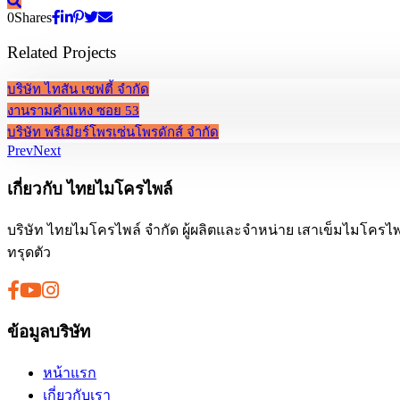
0
Shares
Related Projects
บริษัท ไทสัน เซฟตี้ จำกัด
งานรามคำแหง ซอย 53
บริษัท พรีเมียร์โพรเซ่นโพรดักส์ จำกัด
Prev
Next
เกี่ยวกับ ไทยไมโครไพล์
บริษัท ไทยไมโครไพล์ จำกัด ผู้ผลิตและจำหน่าย เสาเข็มไมโครไพ
ทรุดตัว
ข้อมูลบริษัท
หน้าแรก
เกี่ยวกับเรา