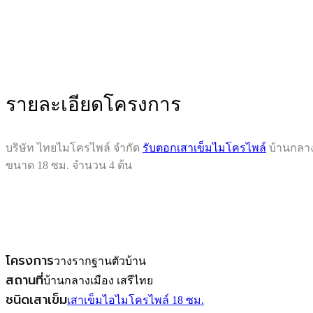
รายละเอียดโครงการ
บริษัท ไทยไมโครไพล์ จำกัด
รับตอกเสาเข็มไมโครไพล์
บ้านกลาง
ขนาด 18 ซม. จำนวน 4 ต้น
โครงการ
วางรากฐานตัวบ้าน
สถานที่
บ้านกลางเมือง เสรีไทย
ชนิดเสาเข็ม
เสาเข็มไอไมโครไพล์ 18 ซม.