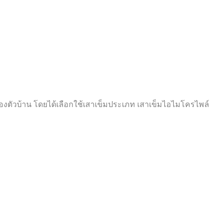
ตัวบ้าน โดยได้เลือกใช้เสาเข็มประเภท เสาเข็มไอไมโครไพล์