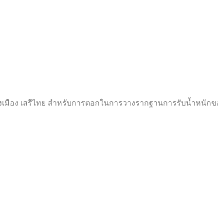
เมือง เสรีไทย สำหรับการตอกในการวางรากฐานการรับน้ำหนักของ